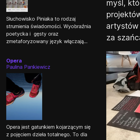
myśl, któ
projektó
Słuchowisko Piniaka to rodzaj
artystów
strumienia świadomości. Wyobraźnia
poetycka i gęsty oraz
za szańca
zmetaforyzowany język włączają...
Opera
Paulina Pankiewicz
Opera jest gatunkiem kojarzącym się
z pojęciem dzieła totalnego. To dla