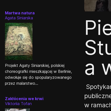
Martwa natura
Agata Siniarska
Pi
St
a 
Projekt Agaty Siniarskiej, polskiej
choreografki mieszkającej w Berlinie,
odwołuje się do spopularyzowanego
przez malarstwo...
Spotykam
publiczn
Zakłócenia we krwi
Viktoriia Tofan
w ramach 