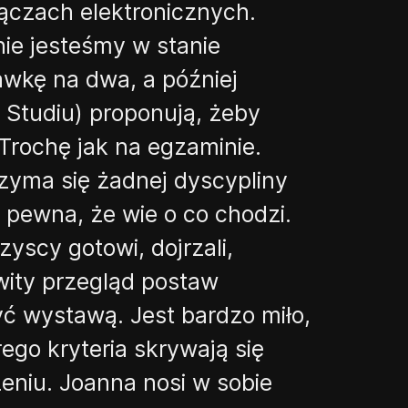
łączach elektronicznych.
nie jesteśmy w stanie
tawkę na dwa, a później
w Studiu) proponują, żeby
 Trochę jak na egzaminie.
zyma się żadnej dyscypliny
pewna, że wie o co chodzi.
yscy gotowi, dojrzali,
ity przegląd postaw
yć wystawą. Jest bardzo miło,
ego kryteria skrywają się
niu. Joanna nosi w sobie