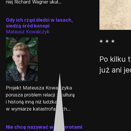
niej Richard Wagner ukuł...
Gdy ich rząd śledzi w lasach,
siedzą śród konopi
Mateusz Kowalczyk
* * *
Po kilku 
już ani j
Projekt Mateusza Kowalczyka
porusza problem relacji z kulturą
i historią inną niż ludzka
w wymiarze katastrofalnych...
Nie chcę nazywać was sierotami