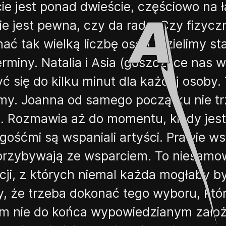
ie jest ponad dwieście, częściowo na 
e jest pewna, czy da radę. Czy fizycz
ać tak wielką liczbę osób. Dzielimy s
erminy. Natalia i Asia (goszczące nas 
ć się do kilku minut dla każdej osoby.
y. Joanna od samego początku nie tr
. Rozmawia aż do momentu, kiedy jest 
ośćmi są wspaniali artyści. Prawie wsz
rzybywają ze wsparciem. To niesamow
cji, z których niemal każda mogłaby b
, że trzeba dokonać tego wyboru, któr
 nie do końca wypowiedzianym założe