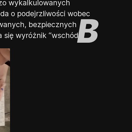
ardzo wykalkulowanych
da o podejrzliwości wobec
owanych, bezpiecznych
a się wyróżnik “wschód”.