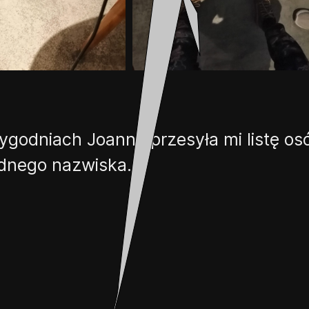
tygodniach Joanna przesyła mi listę osób
ednego nazwiska.