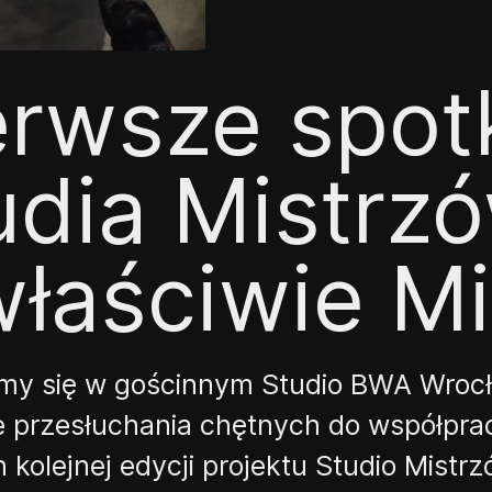
erwsze spot
udia Mistrz
właściwie M
y się w gościnnym Studio BWA Wroc
e przesłuchania chętnych do współpra
kolejnej edycji projektu Studio Mistr