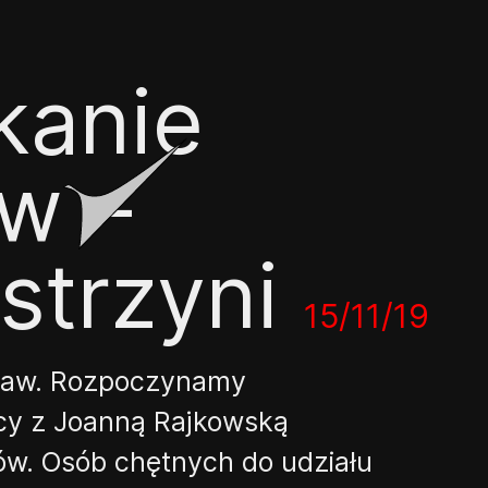
kanie
ów –
istrzyni
15/11/19
ław. Rozpoczynamy
cy z Joanną Rajkowską
zów. Osób chętnych do udziału