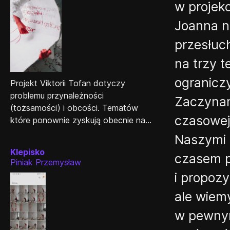
w projekc
Joanna ni
przesłuch
na trzy t
ograniczy
Projekt Viktorii Tofan dotyczy
problemu przynależności
Zaczynam
(tożsamości) i obcości. Tematów
czasowej
które ponownie zyskują obecnie na...
Naszymi g
Klepisko
czasem p
Piniak Przemysław
i propozy
ale wiemy
w pewnym