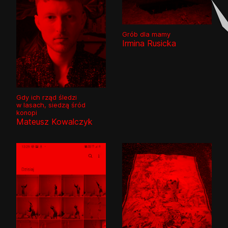
Grób dla mamy
Irmina Rusicka
Gdy ich rząd śledzi
w lasach, siedzą śród
konopi
Mateusz Kowalczyk