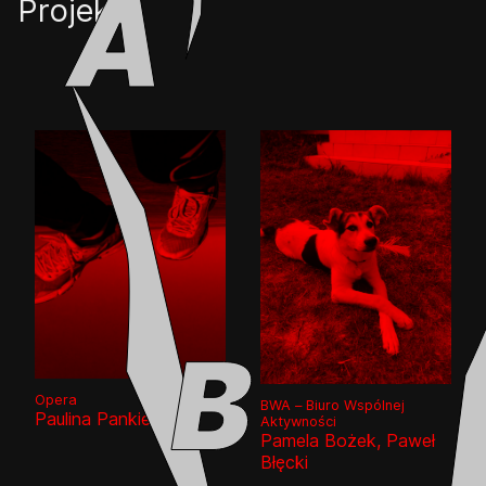
Projekty
Opera
BWA – Biuro Wspólnej
Paulina Pankiewicz
Aktywności
Pamela Bożek, Paweł
Błęcki