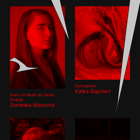
Dyscyplina
Katka Blajchert
Dom od deski do deski.
Księga
Dominika Macocha