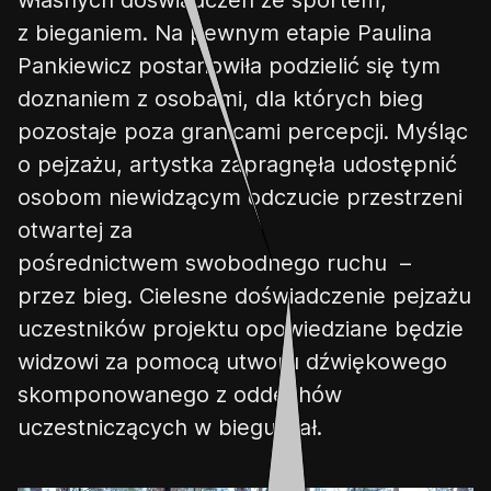
z bieganiem. Na pewnym etapie Paulina
Pankiewicz postanowiła podzielić się tym
doznaniem z osobami, dla których bieg
pozostaje poza granicami percepcji. Myśląc
o pejzażu, artystka zapragnęła udostępnić
osobom niewidzącym odczucie przestrzeni
otwartej
za
pośrednictwem
swobodn
ego
ruch
u
–
przez bieg. Cielesne doświadczenie pejzażu
uczestników projektu opowiedziane będzie
widzowi za pomocą utworu dźwiękowego
skomponowanego z oddechów
uczestniczących w biegu ciał.