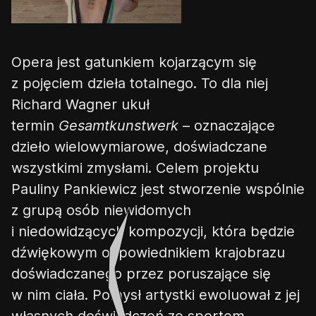
Opera jest gatunkiem kojarzącym się
z pojęciem dzieła totalnego. To dla niej
Richard Wagner ukuł
termin
Gesamtkunstwerk
–
oznaczające
dzieło wielowymiarowe, doświadczane
wszystkimi zmysłami. Celem projektu
Pauliny Pankiewicz jest stworzenie wspólnie
z grupą osób niewidomych
i niedowidzących kompozycji, która będzie
dźwiękowym odpowiednikiem krajobrazu
doświadczanego przez poruszające się
w nim ciała. Pomysł artystki ewoluował z jej
własnych doświadczeń ze sportem,