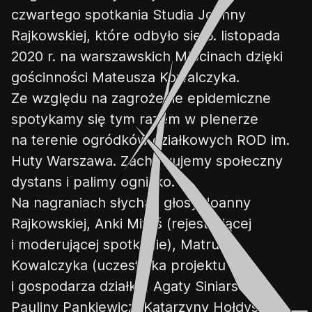
czwartego spotkania Studia Joanny
Rajkowskiej, które odbyło się 5. listopada
2020 r. na warszawskich Młocinach dzięki
gościnności Mateusza Kowalczyka.
Ze względu na zagrożenie epidemiczne
spotykamy się tym razem w plenerze
na terenie ogródków działkowych ROD im.
Huty Warszawa. Zachowujemy społeczny
dystans i palimy ognisko.
Na nagraniach słychać głosy Joanny
👎
👌
Rajkowskiej, Anki Mituś (rejestrującej
i moderującej spotkanie), Matrusza
Kowalczyka (uczestnika projektu
i gospodarza działki), Agaty Siniarskiej,
Pauliny Pankiewicz, Katarzyny Hołdys,