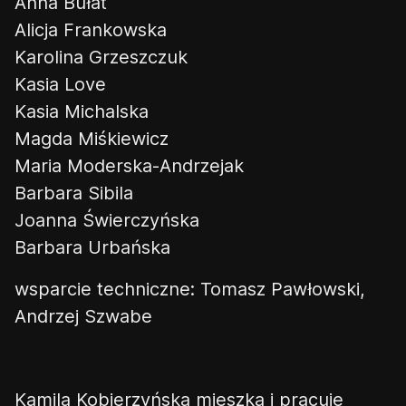
Anna Bułat
Alicja Frankowska
Karolina Grzeszczuk
Kasia
Love
Kasia Michalska
Magda Miśkiewicz
Maria Moderska-Andrzejak
Barbara
Sibila
Joanna Świerczyńska
Barbara Urbańska
wsparcie techniczne: Tomasz Pawłowski,
Andrzej Szwabe
👎
👌
Kamila Kobierzyńska
m
ieszka i pracuje