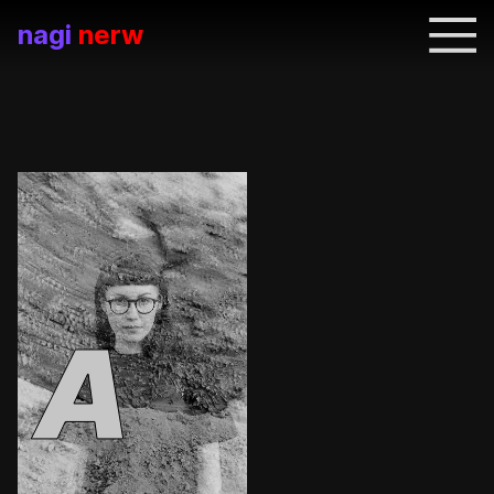
nagi
nerw