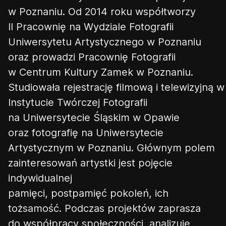
w Poznaniu. Od 2014 roku wsp
ół
tworzy
II
Pracownię
na Wydziale Fotografii
Uniwersytetu Artystycznego w Poznaniu
oraz prowadz
i
Pracownię
Fotografii
w Centrum Kultury Zamek w Poznaniu.
Studiowała
rejestrację
filmową
i
telewizyjną
w
Instytucie Tw
ó
rczej Fotografii
na Uniwersytecie
Ś
l
ą
skim w Opawie
oraz
f
otografię
na Uniwersytecie
Artystycznym w Poznaniu. G
łó
wnym polem
zainteresowa
ń
artystki jest poj
ę
cie
indywidualnej
pami
ę
ci,
postpami
ęć
pokole
ń
, ich
to
ż
samo
ść
. Podczas projekt
ó
w zaprasza
do wsp
ół
pracy społeczno
ś
ci, analizuje