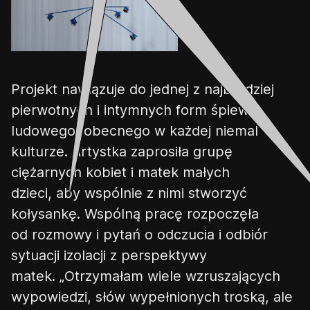
Projekt nawiązuje do jednej z najbardziej
pierwotnych i intymnych form śpiewu
ludowego, obecnego w każdej niemal
kulturze. Artystka zaprosiła grupę
ciężarnych kobiet i ma
tek
małych
dzieci,
a
by wspólnie z nimi stworzyć
kołysankę. Wspólną pracę rozpoczęła
od rozmowy i pytań o odczucia i odbiór
sytuacji izolacji z perspektywy
matek.
„
Otrzymałam wiele wzruszających
wypowiedzi, słów wypełnionych troską, ale