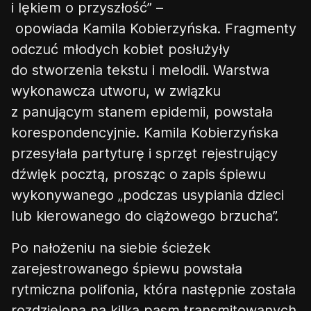
i lękiem o przyszłość
” –
opowiada
Kamila
Kobierzyńska. Fragmenty
odczuć młodych kobiet posłużyły
do stworzenia tekstu i melodii. Warstwa
wykonawcza utworu, w związku
z panującym stanem epidemii, powstała
korespondencyjnie.
Kamila
Kobierzyńska
przesyłała partyturę i sprzęt rejestrujący
dźwięk pocztą, prosząc o zapis śpiewu
wykonywanego
„
podczas usypiania dzieci
lub kierowanego do ci
ążowego
brzucha”
.
Po nałożeniu na siebie ścieżek
zarejestrowanego śpiewu powstała
rytmiczna polifonia, która następnie została
rozdzielona na kilka pasm transmitowanych