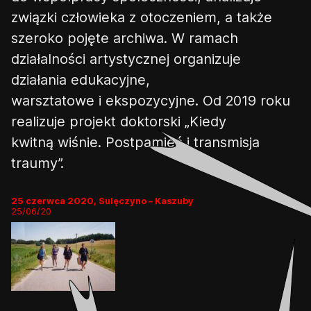
zwi
ą
zki człowieka z otoczeniem, a
tak
ż
e
szeroko poj
ę
te archiwa. W ramach
działalno
ś
ci artystycznej organizuje
działania edukacyjne,
warsztatowe
i
ekspozycyjne. Od 2019 roku
realizuje projekt doktorski „Kiedy
kwitn
ą
wi
ś
nie.
Postpami
ęć
i transmisja
traumy”
.
25 czerwca 2020, Sulęczyno – Kaszuby
25/06/20