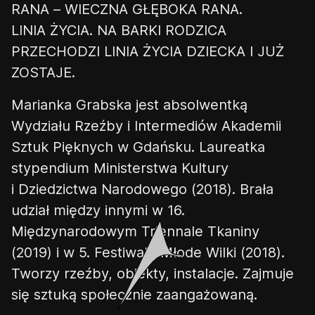
RANA – WIECZNA GŁĘBOKA RANA.
LINIA ŻYCIA. NA BARKI RODZICA
👎
👌
PRZECHODZI LINIA ŻYCIA DZIECKA I JUŻ
ZOSTAJE.
Marianka Grabska
jest
a
bsolwentką
Wydziału Rzeźby i Intermediów Akademii
Sztuk Pięknych w Gdańsku. Laureatka
stypendium Ministerstwa Kultury
i Dziedzictwa Narodowego (2018). Brała
udział m
iędzy innymi
w 16.
Międzynarodowym Triennale Tkaniny
(2019) i w 5. Festiwalu Młode Wilki (2018).
Tworzy rzeźby, obiekty, instalacje. Zajmuje
się sztuką społecznie zaangażowaną.