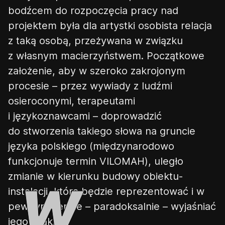
bodźcem do rozpoczęcia pracy nad
projektem była dla artystki osobista relacja
z taką osobą, przeżywana w
związku
z
własn
ym
macierzyństw
em
. Początkowe
założenie,
a
by w szeroko zakrojonym
procesie
–
przez wywiady z ludźmi
osieroconymi, terapeutami
i językoznawcami
–
doprowadzić
do stworzenia takiego słowa na gruncie
języka polskiego (międzynarodowo
funkcjonuje termin VILOMAH)
,
uległo
zmianie w
kierunku budowy obiektu-
instalacji, która
będzie
reprezentować i w
pewnym sensie – paradoksalnie – wyjaśniać
jego brak.