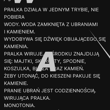
PRALKA DZIAŁA W JEDNYM TRYBIE, NIE
POBIERA
WODY. WODA ZAMKNIĘTA Z UBRANIAMI
I KAMIENIEM.
WYDOBYWA SIĘ DŹWIĘK OBIJAJĄCEGO
SIĘ
KAMIENIA.
PRALKA WIRUJE. W ŚRODKU ZNAJDUJĄ
SIĘ: MAJTKI, SKARPETY, SPODNIE,
KOSZULKA, BLUZA ORAZ KAMIEŃ.
ŻEBY UTONĄĆ, DO KIESZENI PAKUJE SIĘ
KAMIENIE.
PRANIE UBRAŃ JEST CODZIENNOŚCIĄ.
WIRUJĄCA PRALKA.
MONOTONIA.