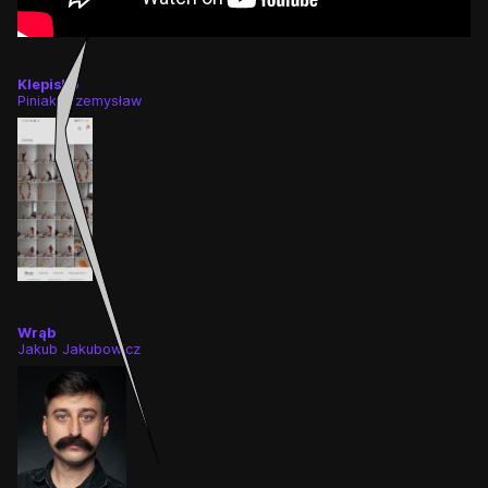
Klepisko
Piniak Przemysław
Wrąb
Jakub Jakubowicz