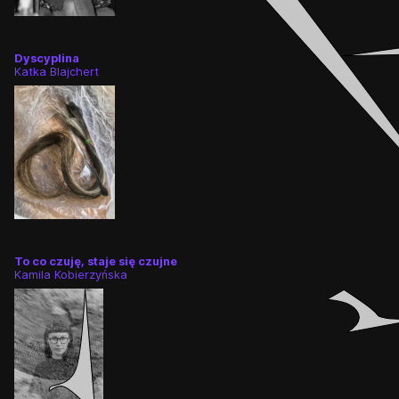
Dyscyplina
Katka Blajchert
To co czuję, staje się czujne
Kamila Kobierzyńska