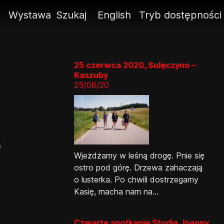
ę
Wystawa
Szukaj
English
Tryb dostępności
25 czerwca 2020, Sulęczyno –
Kaszuby
25/06/20
Wjeżdżamy w leśną drogę. Pnie się
ostro pod górę. Drzewa zahaczają
o lusterka. Po chwili dostrzegamy
Kasię, macha nam na...
Czwarte spotkanie Studia Joanny