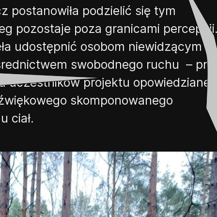
 postanowiła podzielić się tym
eg pozostaje poza granicami percepcji
nęła udostępnić osobom niewidzącym
średnictwem
swobodn
ego
ruch
u
– prz
żu uczestników projektu opowiedziane
 dźwiękowego skomponowanego
u ciał.