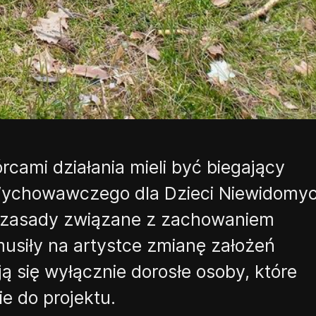
cami działania mieli być biegający
ychowawczego dla Dzieci Niewidomy
zasady związane z zachowaniem
siły na artystce zmianę założeń
ą się wyłącznie dorosłe osoby, które
e do projektu.