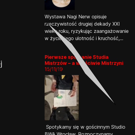
Wystawa Nagi Nerw opisuje
rzeczywistość drugiej dekady XXI
wieku roku, ryzykując zaangażowanie
w życie, jego ulotność i kruchość,...
Pierwsze spotkanie Studia
j
Mistrzów – a właściwie Mistrzyni
15/11/19
Spotykamy się w gościnnym Studio
BWA Wrocław. Rozpoczynamy