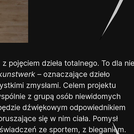
z pojęciem dzieła totalnego. To dla nie
kunstwerk
–
oznaczające dzieło
stkimi zmysłami. Celem projektu
 wspólnie z grupą osób niewidomych
a będzie dźwiękowym odpowiednikiem
ruszające się w nim ciała. Pomysł
oświadczeń ze sportem, z bieganiem.