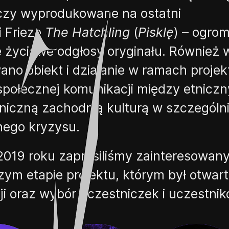
 czy wyprodukowane na ostatni
i
Frieze
The
Hatchling
(
Pisklę
)
– ogrom
e życiowe odgłosy oryginału. Również 
wan
o
obiekt i
działanie w ramach proje
połecznej komunikacji między etniczn
niczną zachodnią kulturą w
szczególn
nego kryzysu.
2019 r
oku
zapr
osiliśmy
zainteresowany
zym etapie projektu, którym b
ył
otwart
ji
oraz
wybór uczestniczek i
uczestnik