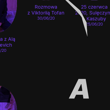
Rozmowa
25 czerwca
z Viktoriią Tofan
2020, Sulęczy
30/06/20
– Kaszuby
25/06/20
 z Alą
evich
/20