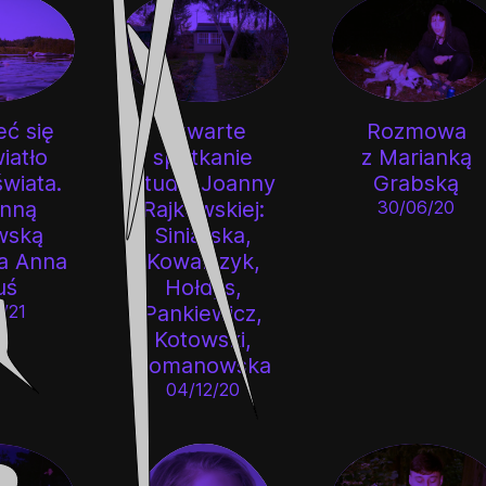
eć się
Rozmowa
Czwarte
iatło
z Marianką
spotkanie
świata.
Grabską
Studia Joanny
anną
30/06/20
Rajkowskiej:
wską
Siniarska,
a Anna
Kowalczyk,
uś
Hołdys,
/21
Pankiewicz,
Kotowski,
Romanowska
04/12/20