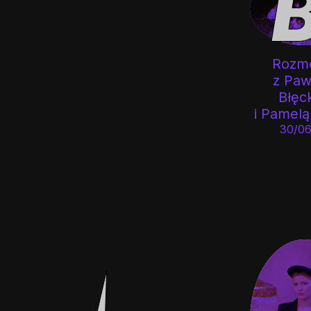
Rozm
z Pa
Błęc
i Pamel
30/06