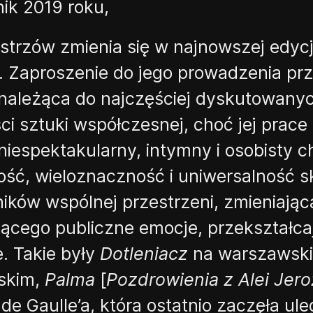
nik 2019
roku,
strzów zmienia się w najnowszej edycj
.
Zaproszenie do jego prowadzenia prz
 należąca do najczęściej dyskutowanyc
ci
sztuki współczesnej, choć jej prace
niespektakularny
, intymny i osobisty 
tość, wieloznaczność i uniwersalność
s
ików wspólnej przestrzeni, zmieniając
jącego publiczne emocje, przekształc
.
Takie były
Dotleniacz
na warszawski
skim,
Palma
[
Pozdrowienia z Alei Jero
 de
Gaulle’a
, która ostatnio zaczęła ul