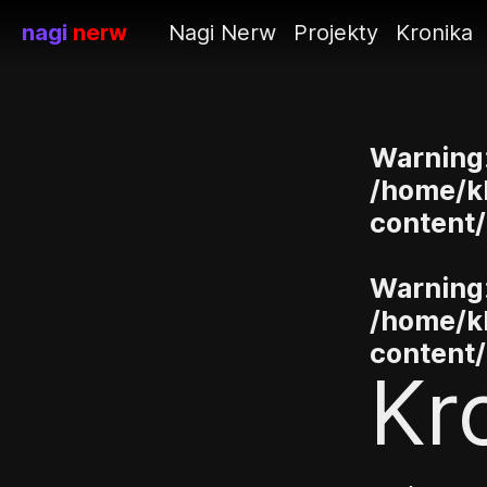
nagi
nerw
Nagi Nerw
Projekty
Kronika
Warning
/home/kl
content
Warning
/home/kl
content
Kr