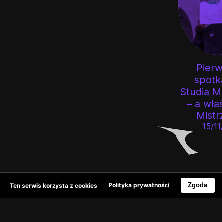
Pier
spotk
Studia M
– a wła
Mistr
15/11
Ten serwis korzysta z cookies
Polityka prywatności
Zgoda
Polityka prywatności
Deklaracja dostępności