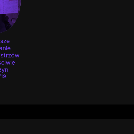
wsze
anie
istrzów
ściwie
zyni
/19