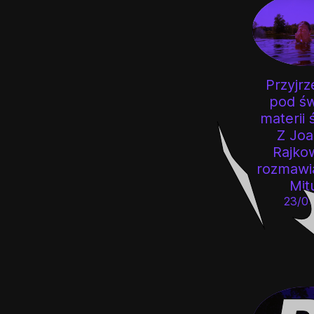
Przyjrz
pod św
materii 
Z Jo
Rajko
rozmawi
Mit
23/05