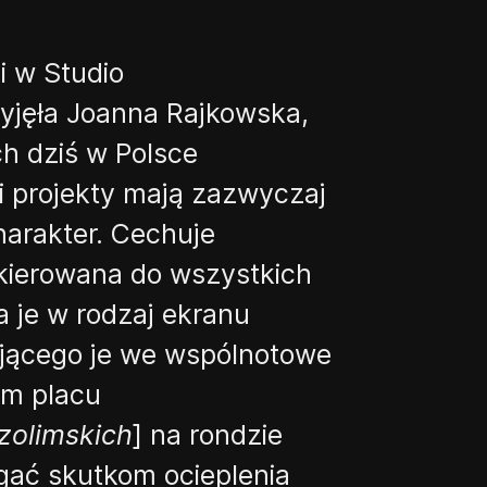
i w Studio
yjęła Joanna Rajkowska,
h dziś w Polsce
 i projekty mają zazwyczaj
charakter. Cechuje
kierowana do
wszystkich
a je w rodzaj ekranu
ającego je we wspólnotowe
m placu
zolimskich
] na rondzie
egać skutkom ocieplenia