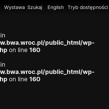
ę
Wystawa
Szukaj
English
Tryb dostępności
in
rw.bwa.wroc.pl/public_html/wp-
php
on line
160
in
rw.bwa.wroc.pl/public_html/wp-
php
on line
160