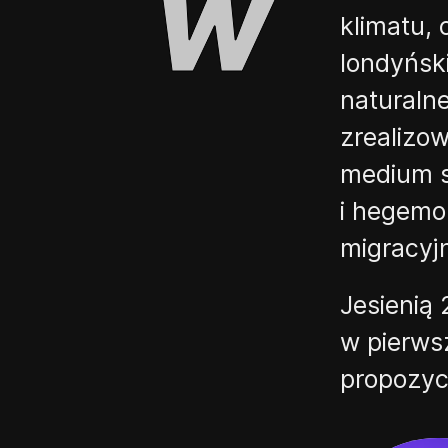
klimatu,
londyńsk
naturaln
zrealizo
medium s
i hegemo
migracyj
Jesienią 
w pierws
propozyc