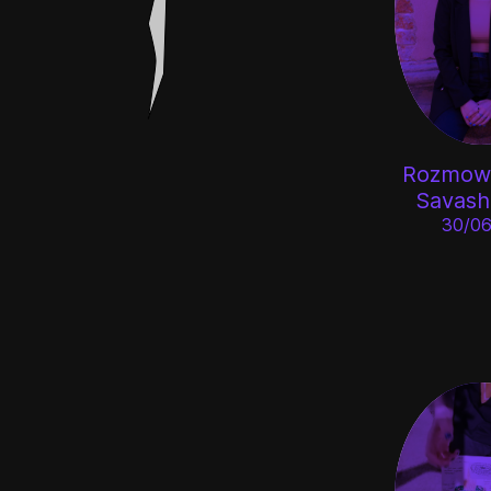
Rozmowa
Savash
30/06