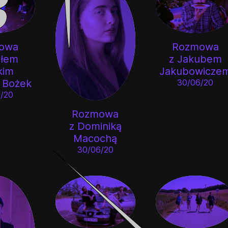
owa
Rozmowa
włem
z Jakubem
kim
Jakubowicze
ą Bożek
30/06/20
/20
Rozmowa
z Dominiką
Macochą
30/06/20