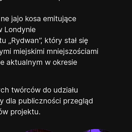
ne ja
j
o kosa emitujące
w Londynie
ktu
„
Rydwan
”
, który stał się
ymi miejskimi mniejszościami
ie aktualnym w okresie
ch twórców do udziału
y dla publiczności przegląd
ów projektu.