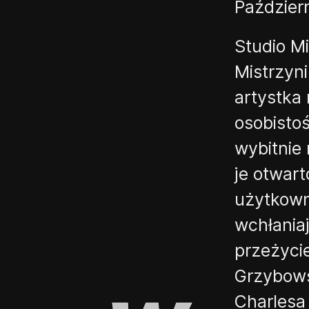
Paździer
Studio Mi
Mistrzyni
artystka
osobistoś
wybitnie
je otwar
użytkown
wchłania
przeżycie
Grzybow
Charlesa