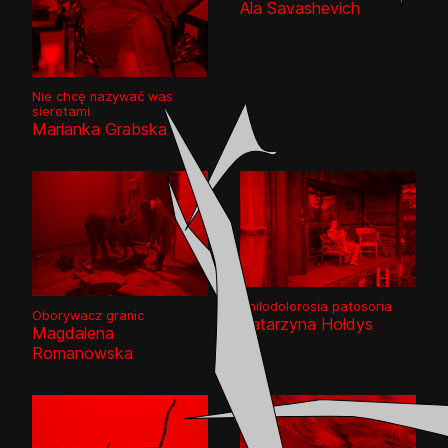
Ala Savashevich
Nie chcę nazywać was
sierotami
Marianka Grabska
Philodolorosia patosoria
Oborywacz granic
Katarzyna Hołdys
Magdalena
Romanowska