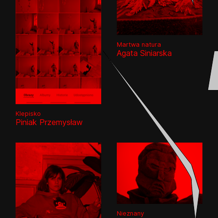
👎
👌
Martwa natura
Agata Siniarska
Klepisko
Piniak Przemysław
Nieznany