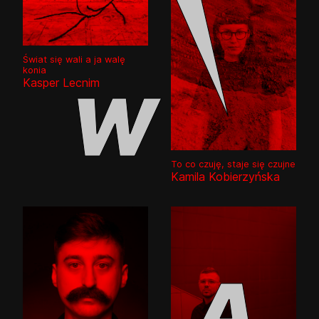
Świat się wali a ja walę
konia
Kasper Lecnim
To co czuję, staje się czujne
Kamila Kobierzyńska