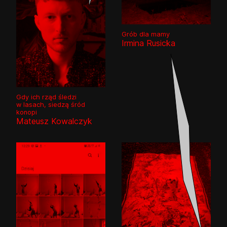
Grób dla mamy
Irmina Rusicka
Gdy ich rząd śledzi
w lasach, siedzą śród
konopi
Mateusz Kowalczyk