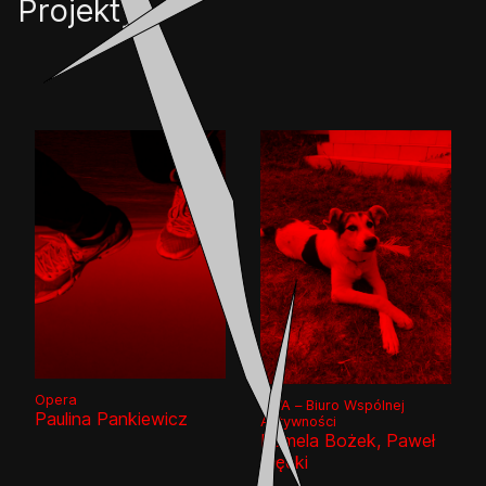
Projekty
Opera
BWA – Biuro Wspólnej
Paulina Pankiewicz
Aktywności
Pamela Bożek, Paweł
Błęcki