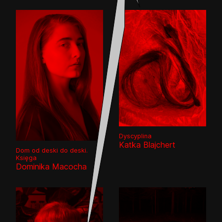
Dyscyplina
Katka Blajchert
Dom od deski do deski.
Księga
Dominika Macocha