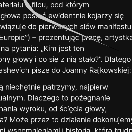
teriału
–
filcu, pod którym
głowa postać ewidentnie kojarzy się
wiązuje do pierwszych słów manifestu
Europie”
)
– prezentując pracę, artystk
a pytania: „
K
im jest ten
y głowy i co się z nią stało?”. Dlatego
ashevich
pisze do Joanny Rajkowskiej:
rą niechętnie patrzymy, najpierw
ualnym. Dlaczego to pożegnanie
ania wyroku, od ścięcia głowy,
ła? Może przez to działanie dokonujem
 wspomnieniami i historią, którą trud