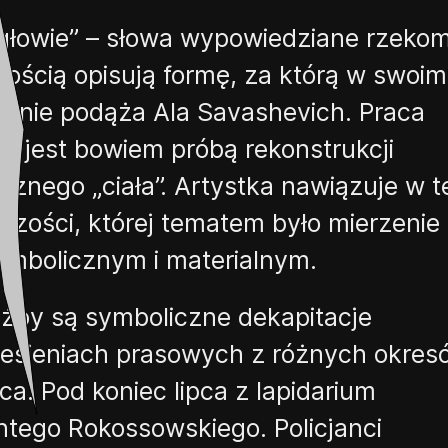
głowie”
–
słowa wypowiedziane rzeko
ścią opisują formę, za którą w swoim
yjnie podąża Ala
Savashevich
. Praca
wu
jest bowiem próbą rekonstrukcji
tycznego
„
ciała”. Artystka nawiązuje w t
czości, której tematem było mierzenie
ymbolicznym i materialnym.
eźby są symboliczne dekapitacje
iesieniach prasowych z różnych okres
ca. Pod koniec lipca z lapidarium
ntego Rokossowskiego. Policjanci