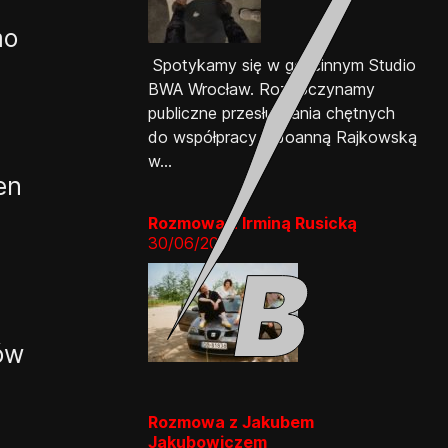
mo
Spotykamy się w gościnnym Studio
BWA Wrocław. Rozpoczynamy
publiczne przesłuchania chętnych
do współpracy z Joanną Rajkowską
w...
en
Rozmowa z Irminą Rusicką
30/06/20
👎
👌
ów
Rozmowa z Jakubem
Jakubowiczem