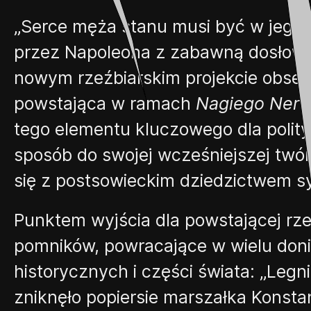
„
Serce męża stanu musi być w jego 
przez Napoleona z zabawną dosłowno
nowym rzeźbiarskim projekcie obses
powstająca w ramach
Nagiego Ner
tego
elementu
kluczowego dla poli
sposób do swojej wcześniejszej twór
się z postsowieckim dziedzictwem s
Punktem wyjścia dla powstającej rz
pomników, powracające w
wielu don
historycznych i części świata:
„
Legni
zniknęło popiersie marszałka Konsta