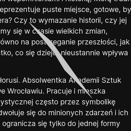
eprezentuje puste miejsce, gotowe
,
b
a? Czy to wymazanie historii, czy jej
my się w czasie wielkich zmian,
arówno na postrzeganie przeszłości, jak
ko, co się dzieje, nieustannie wpływa
iałorusi. Absolwentka Akademii Sztuk
e Wrocławiu. Pracuje i mieszka
tystycznej często przez symbolikę
wołuje się do minionych zdarzeń i ich
 ogranicza się tylko do jednej formy