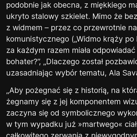
podobnie jak obecna, z miękkiego ma
ukryt
o
stalowy szkielet. Mimo że bez
z widmem – przez co przewrotnie na
komunistycznego
(
„Widmo krąży po 
za każdym razem miała odpowiadać n
bohater
?”
,
„Dlaczego
został pozbawion
uzasadniając wybór tematu
,
Ala
Sav
„Aby pożegnać się z historią, na któ
żegnamy się z jej komponentem wiz
zaczyna się od symbolicznego wykon
w tym
w
ypadku już
»
martwego
«
cia
całkowitego zerwania z niewygodnymi