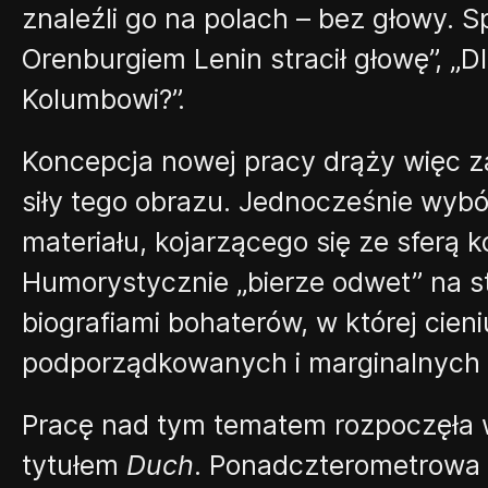
znaleźli go na polach
–
bez głowy. Sp
Orenburgiem Lenin stracił głowę”
, „
Dl
Kolumbowi?”
.
Koncepcja nowej pracy drąży więc z
siły tego obrazu. Jednocześnie wyb
materiału, kojarzącego się ze sferą k
Humorystycznie
„
bierze odwet” na stu
biografiami bohaterów, w której cien
podporządkowanych i marginalnych 
Pracę nad tym tematem rozpoczęła
tytułem
Duch
.
Ponadczterometrowa