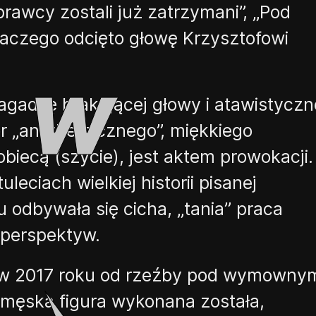
rawcy zostali już zatrzymani
”
,
„
Pod
aczego odcięto głowę Krzysztofowi
agadkę brakującej głowy i atawistyczn
ór
„
antyheroicznego”, miękkiego
obiecą (szycie), jest aktem prowokacji.
leciach wielkiej historii pisanej
iu odbywała się cicha,
„
tania” praca
perspektyw.
 w 2017 roku od rzeźby pod wymowny
męska figura wykonana została,