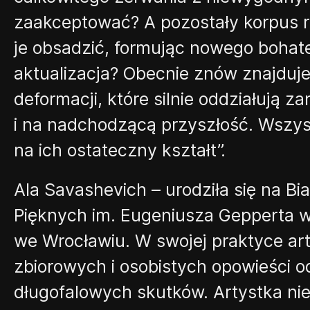
zaakceptować? A pozostały korpus r
je obsadzić, formując nowego bohater
aktualizacja? Obecnie znów znajduje
deformacji, które silnie oddziałują z
i na nadchodzącą przyszłość. Wszyst
na ich ostateczny kształt”
.
Ala Savashevich
–
u
rodziła się na B
Pięknych im. Eugeniusza Gepperta w
we Wrocławiu. W swojej praktyce ar
zbiorowych i osobistych opowieści od
długofalowych skutków.
Artystka
nie