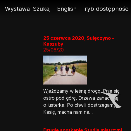
ę
Wystawa
Szukaj
English
Tryb dostępności
25 czerwca 2020, Sulęczyno –
Kaszuby
25/06/20
Wjeżdżamy w leśną drogę. Pnie się
ostro pod górę. Drzewa zahaczają
o lusterka. Po chwili dostrzegamy
Kasię, macha nam na...
Drugie spotkanie Studia mistrzyni