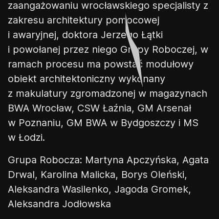
zaangażowaniu wrocławskiego specjalisty
z
zakresu
architektury pomocowej
i awaryjnej, d
okto
r
a
Jerzego Łątki
i powołanej przez niego Grupy Roboczej
,
w
ramach procesu
ma
powstać modułowy
obiekt architektoniczny wykonany
z makulatury zgromadzonej w
magazynach
BWA Wrocław, CSW Łaźnia, GM Arsenał
w Poznaniu, GM
BWA
w
Byd
go
szczy i MS
w Łodzi.
Grupa Robocza: Martyna Apczyńska, Agata
Drwal, Karolina Malicka, Borys Oleński,
Aleksandra Wasilenko, Jagoda Gromek,
Aleksandra Jodłowska