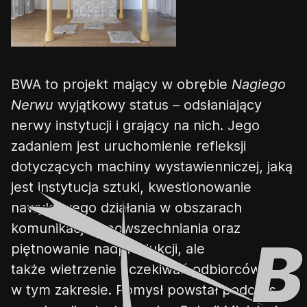
BWA to projekt mający w obrębie
Nagiego
Nerwu
wyjątkowy status – odsłaniający
nerwy instytucji i grający na nich. Jego
zadaniem jest uruchomienie refleksji
dotyczących machiny wystawienniczej
,
jaką
jest instytucja sztuki, kwestionowanie
nawykowego działania w
obszarach
komunikacji i upowszechniania oraz
piętnowanie nadprodukcji
,
ale
t
ak
ż
e
wietrzenie oczekiwań odbiorców
w tym zakresie. Pomysł powstał podczas