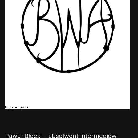
👎
👌
logo projektu
Paweł Błęcki – absolwent intermediów