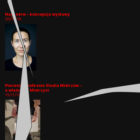
Nagi nerw – koncepcja wystawy
30/11/19
Pierwsze spotkanie Studia Mistrzów –
a właściwie Mistrzyni
15/11/19