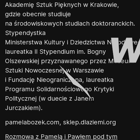
A
kademię
S
ztuk
P
ięknych
w Krakowie,
gdzie obecnie studiuje
na
ś
rodowiskowych
s
tudiach
d
oktoranckich.
Stypendystka
M
inisterstwa
K
ultury
i
D
ziedzictwa
N
arodowe
laureatka II Stypendium im. Bogny
Olszewskiej przyznawanego przez Muzeum
Sztuki Nowoczesnej w Warszawie
i
Fundację Nieograniczona
,
laureatka
Programu Solidarnościowego Krytyki
Politycznej
(
w
duecie z Janem
Jurczakiem
)
.
pamelabozek.com, sklep.dlaziemi.org
Rozmowa z Pamelą i Pawłem pod tym