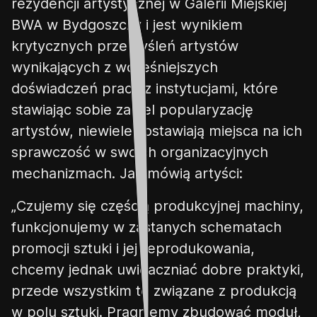
rezydencji artystycznej w Galerii Miejskiej
BWA w Bydgoszczy i jest wynikiem
krytycznych przemyśleń artystów
wynikających z wcześniejszych
doświadczeń pracy z instytucjami, które
stawiając sobie za cel popularyzację
artystów, niewiele zostawiają miejsca na ich
sprawczość w
swoich organizacyjnych
mechanizmach. Jak mówią artyści:
„
Czujemy się częścią produkcyjnej machiny,
funkcjonujemy w zastanych schematach
promocji sztuki i jej reprodukowania,
chcemy jednak uwidaczniać dobre praktyki,
przede wszystkim te związane z
produkcją
w polu sztuki. Pragniemy zbudować moduł,