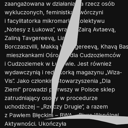
zaangażowana w działania na rzecz osób
wykluczonych, feministka, twórczyni
i
facylitatorka
mikromarki
i kolektywu
„Notesy z
Łukowa”,
wraz z
Zairą
Avtaevą
,
Zaliną
Tavgereevą
, Lianą
Borczaszvilli
,
Makką
Visengereevą
,
Khavą
Ba
mieszkankami Ośrodka dla Cudzoziemców
i Cudzoziemek w Łukowie. Jest również
wydawczynią i redaktorką magazynu
„
Wiza-
Vis
”
. Jako członkini Stowarzyszenia
„
Dla
Ziemi
”
prowadzi pierwszy w
Polsce sklep
zatrudniający osoby w procedurze
uchodźczej
– „
Rzeczy Drugie”
, a r
azem
z
Pawłem
Błęckim
–
BWA
–
Biuro Wspólnej
Aktywności
. Ukończyła